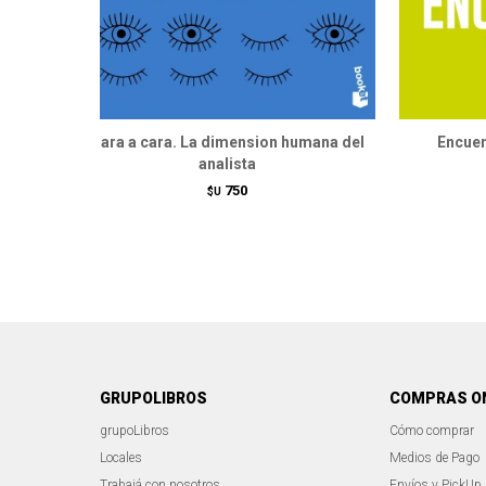
Cara a cara. La dimension humana del
Encuen
analista
750
$U
GRUPOLIBROS
COMPRAS O
grupoLibros
Cómo comprar
Locales
Medios de Pago
Trabajá con nosotros
Envíos y PickUp