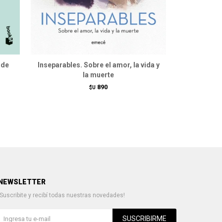
 de
Inseparables. Sobre el amor, la vida y
V
la muerte
890
$U
NEWSLETTER
¡Suscribite y recibí todas nuestras novedades!
SUSCRIBIRME