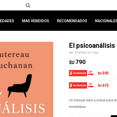
EDADES
MÁS VENDIDOS
RECOMENDADOS
NACIONALE
El psicoanálisis
9789501211436
790
$U
593
$U
672
$U
Un manual claro y actual para e
inmediatas.