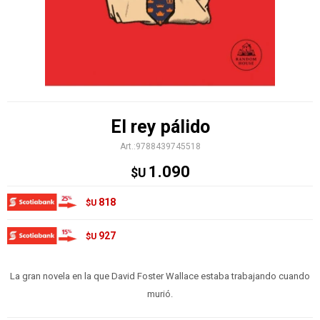
El rey pálido
9788439745518
1.090
$U
818
$U
927
$U
La gran novela en la que David Foster Wallace estaba trabajando cuando
murió.