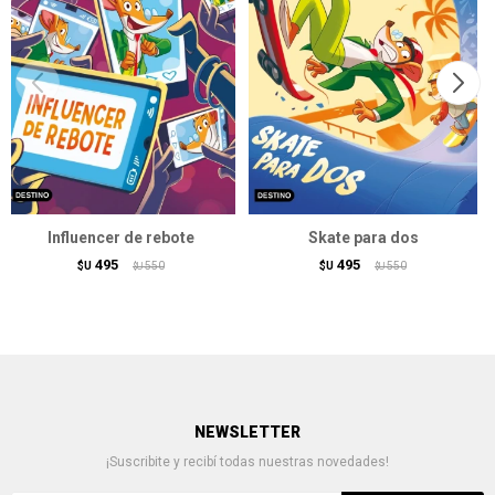
Influencer de rebote
Skate para dos
495
495
$U
550
$U
550
$U
$U
NEWSLETTER
¡Suscribite y recibí todas nuestras novedades!