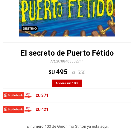
El secreto de Puerto Fétido
9788408302711
495
$U
550
$U
10
371
$U
421
$U
¡El número 100 de Geronimo Stilton ya está aquí!