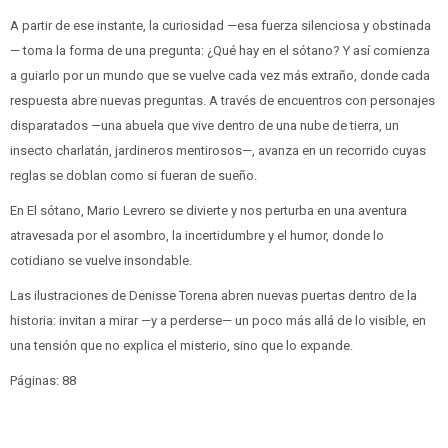
A partir de ese instante, la curiosidad —esa fuerza silenciosa y obstinada
— toma la forma de una pregunta: ¿Qué hay en el sótano? Y así comienza
a guiarlo por un mundo que se vuelve cada vez más extraño, donde cada
respuesta abre nuevas preguntas. A través de encuentros con personajes
disparatados —una abuela que vive dentro de una nube de tierra, un
insecto charlatán, jardineros mentirosos—, avanza en un recorrido cuyas
reglas se doblan como si fueran de sueño.
En El sótano, Mario Levrero se divierte y nos perturba en una aventura
atravesada por el asombro, la incertidumbre y el humor, donde lo
cotidiano se vuelve insondable.
Las ilustraciones de Denisse Torena abren nuevas puertas dentro de la
historia: invitan a mirar —y a perderse— un poco más allá de lo visible, en
una tensión que no explica el misterio, sino que lo expande.
Páginas: 88