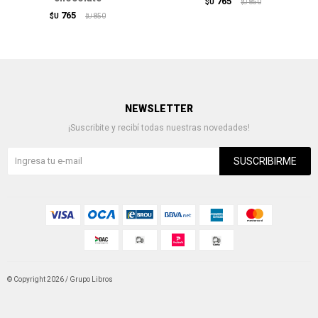
765
$U
850
$U
765
$U
850
$U
NEWSLETTER
¡Suscribite y recibí todas nuestras novedades!
SUSCRIBIRME
© Copyright 2026 / Grupo Libros