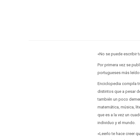
«No se puede escribir 
Por primera vez se publ
portugueses más leídos 
Enciclopedia compila tr
distintos que a pesar d
también un poco demente
matemática, música, lit
que es a la vez un cuad
individuo y el mundo.
«Leerlo te hace creer q