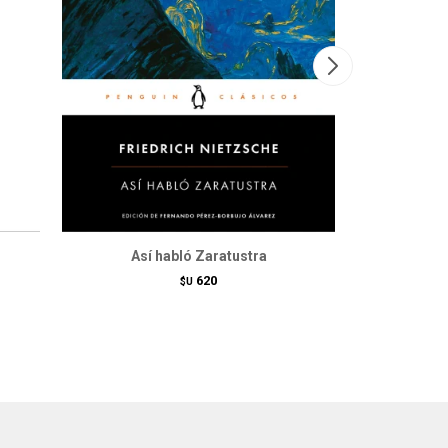
Así habló Zaratustra
Lecci
620
$U