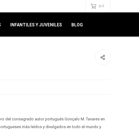
0
$U
S
INFANTILES Y JUVENILES
BLOG
ibro del consagrado autor portugués Gonçalo M. Tavares en
 portugueses más leídos y divulgados en todo el mundo y