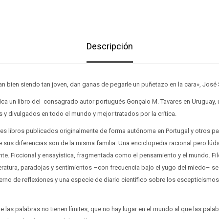
Descripción
tan bien siendo tan joven, dan ganas de pegarle un puñetazo en la cara», Jos
ica un libro del consagrado autor portugués Gonçalo M. Tavares en Uruguay, 
y divulgados en todo el mundo y mejor tratados por la crítica.
es libros publicados originalmente de forma autónoma en Portugal y otros paí
e sus diferencias son de la misma familia. Una enciclopedia racional pero lúdic
. Ficcional y ensayística, fragmentada como el pensamiento y el mundo. Filo
eratura, paradojas y sentimientos –con frecuencia bajo el yugo del miedo– se d
erno de reflexiones y una especie de diario científico sobre los escepticismos
ue las palabras no tienen límites, que no hay lugar en el mundo al que las pala