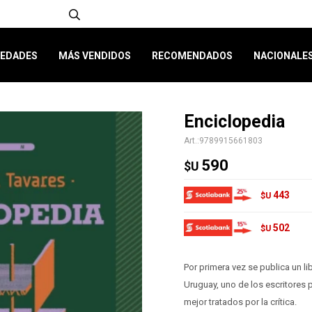
EDADES
MÁS VENDIDOS
RECOMENDADOS
NACIONALE
Enciclopedia
9789915661803
590
$U
443
$U
502
$U
Por primera vez se publica un l
Uruguay, uno de los escritores
mejor tratados por la crítica.