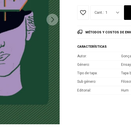
1
MÉTODOS Y COSTOS DE ENV
CARACTERÍSTICAS
Autor
Gonça
Género
Ensa
Tipo de tapa
Tapa 
Sub género
Filoso
Editorial
Hum