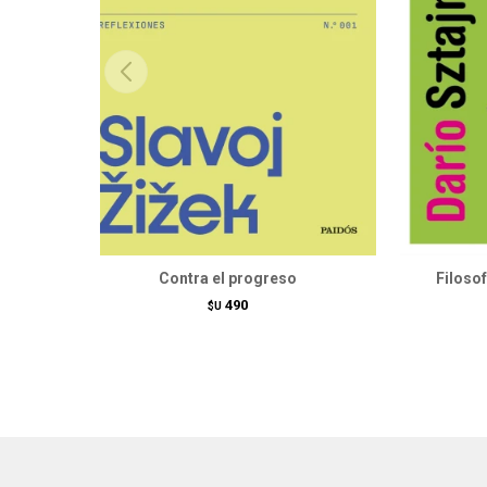
Contra el progreso
Filosof
490
$U