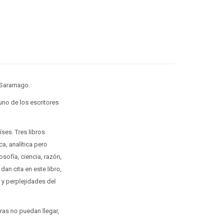
é Saramago.
uno de los escritores
ses. Tres libros
a, analítica pero
sofía, ciencia, razón,
an cita en este libro,
 y perplejidades del
bras no puedan llegar,