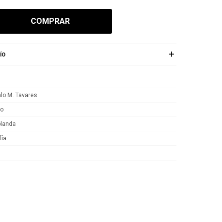
COMPRAR
ÍO
lo M. Tavares
yo
blanda
fía