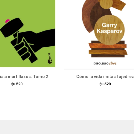
ía a martillazos. Tomo 2
Cómo la vida imita al ajedrez
520
520
$U
$U