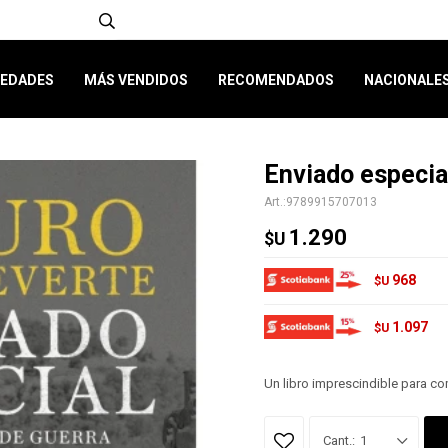
EDADES
MÁS VENDIDOS
RECOMENDADOS
NACIONALE
Enviado especial
9789915707013
1.290
$U
968
$U
1.097
$U
Un libro imprescindible para com
1