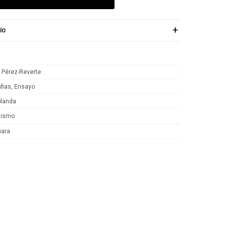
ÍO
o Pérez-Reverte
afias, Ensayo
blanda
dismo
uara