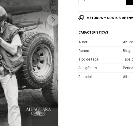
MÉTODOS Y COSTOS DE ENV
CARACTERÍSTICAS
Autor
Artur
Género
Biogr
Tipo de tapa
Tapa 
Sub género
Perio
Editorial
Alfag