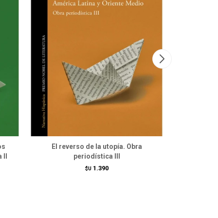
os
El reverso de la utopía. Obra
Frutos ext
 II
periodística III
1.390
$U