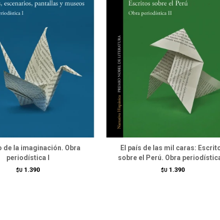
o de la imaginación. Obra
El país de las mil caras: Escrit
periodística I
sobre el Perú. Obra periodística
1.390
1.390
$U
$U