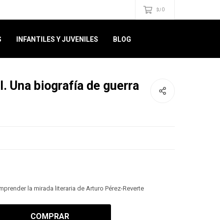
0
$U
S
INFANTILES Y JUVENILES
BLOG
. Una biografía de guerra
prender la mirada literaria de Arturo Pérez-Reverte
COMPRAR