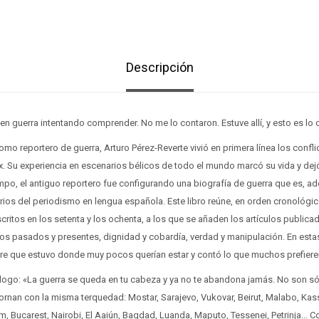
Descripción
 guerra intentando comprender. No me lo contaron. Estuve allí, y esto es lo q
omo reportero de guerra, Arturo Pérez-Reverte vivió en primera línea los confl
 xx. Su experiencia en escenarios bélicos de todo el mundo marcó su vida y dejó
tiempo, el antiguo reportero fue configurando una biografía de guerra que es, a
rios del periodismo en lengua española. Este libro reúne, en orden cronológi
scritos en los setenta y los ochenta, a los que se añaden los artículos publica
os pasados y presentes, dignidad y cobardía, verdad y manipulación. En es
e que estuvo donde muy pocos querían estar y contó lo que muchos prefieren
rólogo: «La guerra se queda en tu cabeza y ya no te abandona jamás. No son s
tornan con la misma terquedad: Mostar, Sarajevo, Vukovar, Beirut, Malabo, Ka
m, Bucarest, Nairobi, El Aaiún, Bagdad, Luanda, Maputo, Tessenei, Petrinja... C