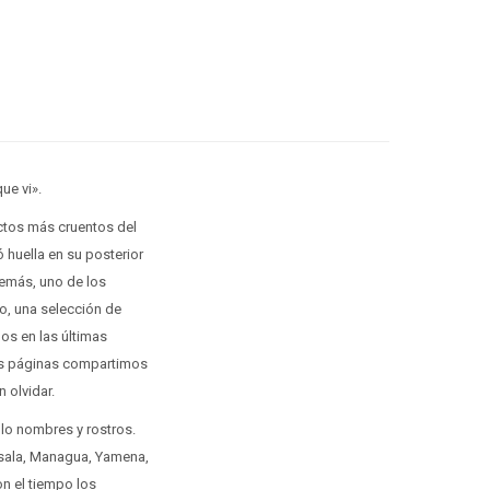
ue vi».
ictos más cruentos del
 huella en su posterior
demás, uno de los
co, una selección de
dos en las últimas
tas páginas compartimos
 olvidar.
ólo nombres y rostros.
ssala, Managua, Yamena,
on el tiempo los