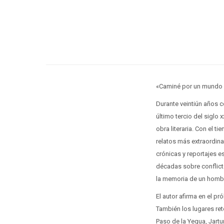
«Caminé por un mundo en
Durante veintiún años c
último tercio del siglo
obra literaria. Con el 
relatos más extraordina
crónicas y reportajes e
décadas sobre conflict
la memoria de un hombr
El autor afirma en el p
También los lugares re
Paso de la Yegua, Jartu