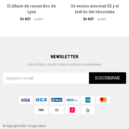
El álbum de recuerdos de
Un vecino anormal 03 y el
Lyna
ladrón del chocolate
621
621
$U
690
$U
690
$U
$U
NEWSLETTER
¡Suscribite y recibí todas nuestras novedades!
SUSCRIBIRME
© Copyright 2026 / Grupo Libros