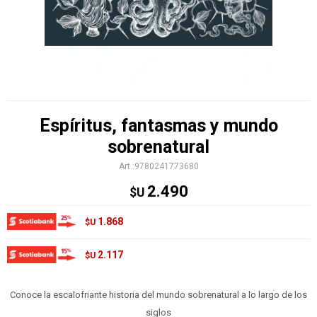
Espíritus, fantasmas y mundo
sobrenatural
9780241773680
2.490
$U
1.868
$U
2.117
$U
Conoce la escalofriante historia del mundo sobrenatural a lo largo de los
siglos