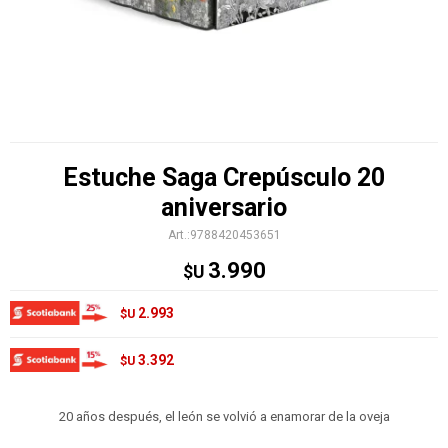
Estuche Saga Crepúsculo 20
aniversario
9788420453651
3.990
$U
2.993
$U
3.392
$U
20 años después, el león se volvió a enamorar de la oveja