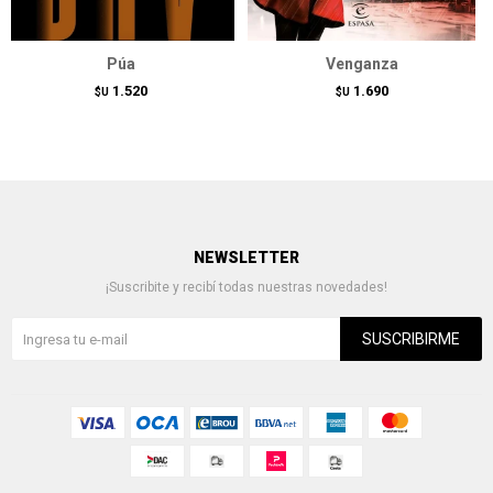
Púa
Venganza
1.520
1.690
$U
$U
NEWSLETTER
¡Suscribite y recibí todas nuestras novedades!
SUSCRIBIRME