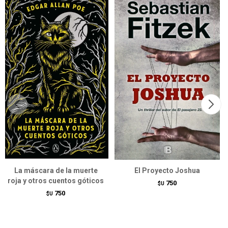
La máscara de la muerte
El Proyecto Joshua
roja y otros cuentos góticos
750
$U
750
$U