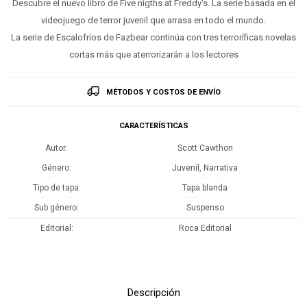
Descubre el nuevo libro de Five nigths at Freddy's. La serie basada en el
videojuego de terror juvenil que arrasa en todo el mundo.
La serie de Escalofríos de Fazbear continúa con tres terroríficas novelas
cortas más que aterrorizarán a los lectores
MÉTODOS Y COSTOS DE ENVÍO
CARACTERÍSTICAS
Autor
Scott Cawthon
Género
Juvenil, Narrativa
Tipo de tapa
Tapa blanda
Sub género
Suspenso
Editorial
Roca Editorial
Descripción