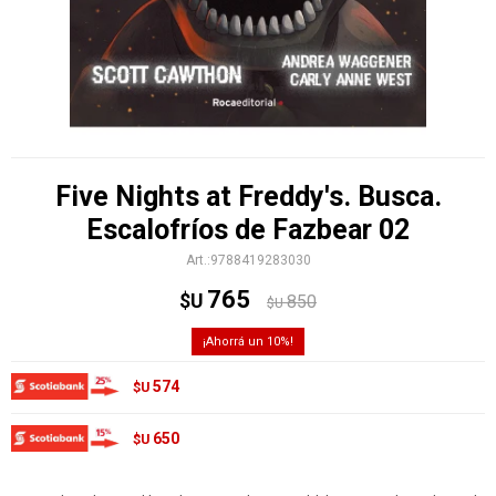
Five Nights at Freddy's. Busca.
Escalofríos de Fazbear 02
9788419283030
765
$U
850
$U
10
574
$U
650
$U