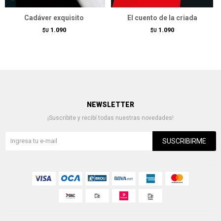
Cadáver exquisito
El cuento de la criada
1.090
1.090
$U
$U
NEWSLETTER
¡Suscribite y recibí todas nuestras novedades!
SUSCRIBIRME