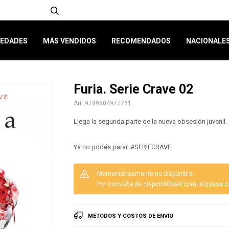
EDADES
MÁS VENDIDOS
RECOMENDADOS
NACIONALE
Furia. Serie Crave 02
9789504977261
Llega la segunda parte de la nueva obsesión juvenil.
Ya no podés parar. #SERIECRAVE
Momentáneamente no disponible.
Por consulta de disponibilidad
comuníquese c
MÉTODOS Y COSTOS DE ENVÍO