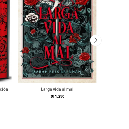
ición
Larga vida al mal
Un amanec
1.250
$U