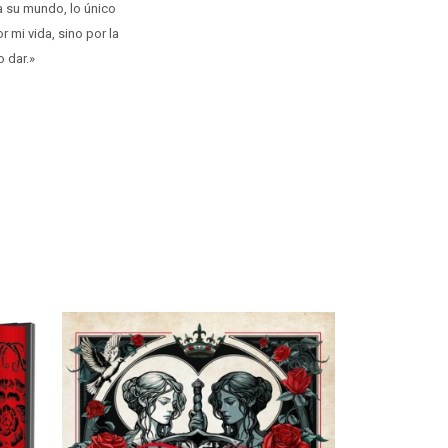
a su mundo, lo único
 mi vida, sino por la
 dar.»