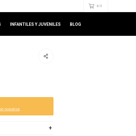
0
$U
S
INFANTILES Y JUVENILES
BLOG
on nosotros
.