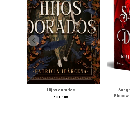
Hijos dorados
Sangr
Bloodwi
1.190
$U