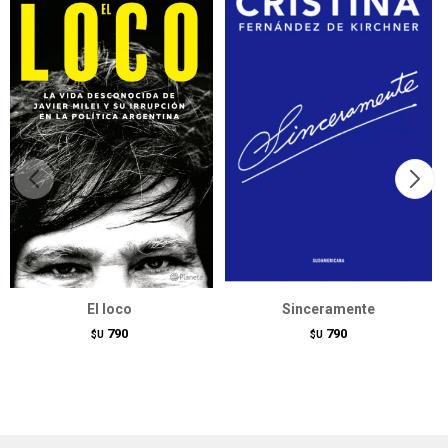
El loco
Sinceramente
790
790
$U
$U