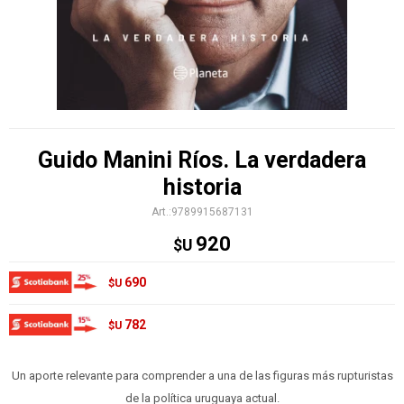
Guido Manini Ríos. La verdadera
historia
9789915687131
920
$U
690
$U
782
$U
Un aporte relevante para comprender a una de las figuras más rupturistas
de la política uruguaya actual.