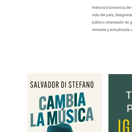
Historia Económica de U
vida del país, desgranán
público interesado en 
revisada y actualizada 