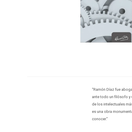
“Ramón Díaz fue abogad
ante todo un filósofo 
de los intelectuales má
es una obra monumental
conocer.”