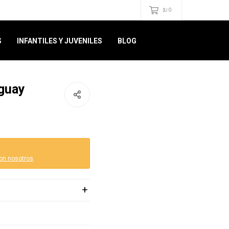
0
$U
S
INFANTILES Y JUVENILES
BLOG
uguay
on nosotros
.