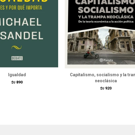
Igualdad
Capitalismo, socialismo y la tr
neoclásica
890
$U
920
$U