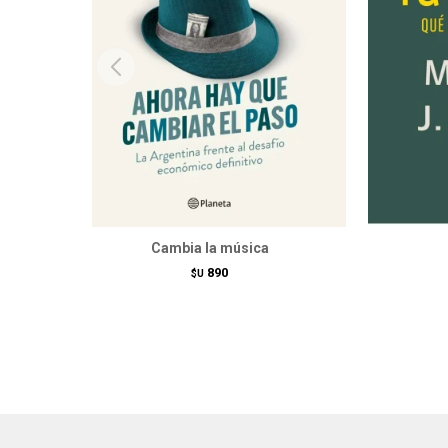
Cambia la música
890
$U