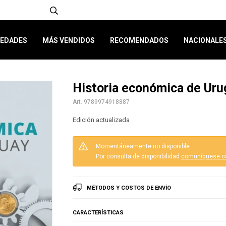
EDADES
MÁS VENDIDOS
RECOMENDADOS
NACIONALE
Historia económica de Ur
9789974918887
Edición actualizada
Momentáneamente no disponible.
Por consulta de disponibilidad
comuníquese c
MÉTODOS Y COSTOS DE ENVÍO
CARACTERÍSTICAS