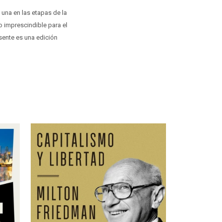
una en las etapas de la
to imprescindible para el
sente es una edición