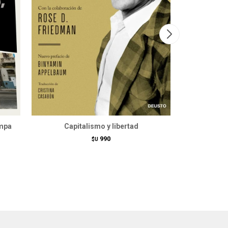
ampa
Capitalismo y libertad
Camino de l
990
$U