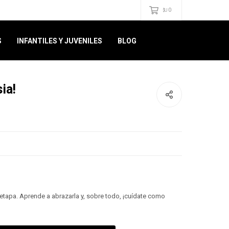
0
$U
S
INFANTILES Y JUVENILES
BLOG
ia!
 etapa. Aprende a abrazarla y, sobre todo, ¡cuídate como