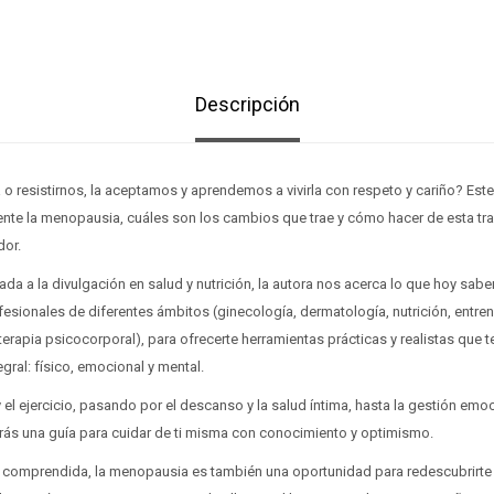
Descripción
la o resistirnos, la aceptamos y aprendemos a vivirla con respeto y cariño? Este l
ente la menopausia, cuáles son los cambios que trae y cómo hacer de esta t
dor.
da a la divulgación en salud y nutrición, la autora nos acerca lo que hoy sab
esionales de diferentes ámbitos (ginecología, dermatología, nutrición, entren
 terapia psicocorporal), para ofrecerte herramientas prácticas y realistas que te
gral: físico, emocional y mental.
 el ejercicio, pasando por el descanso y la salud íntima, hasta la gestión emo
rás una guía para cuidar de ti misma con conocimiento y optimismo.
al comprendida, la menopausia es también una oportunidad para redescubrirte 