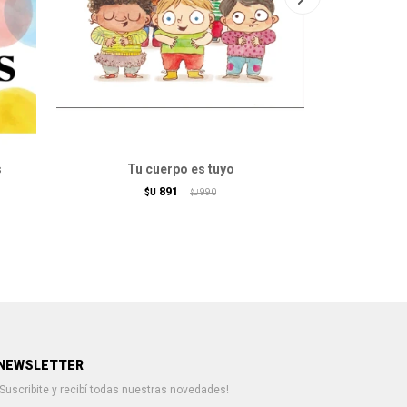
s
Tu cuerpo es tuyo
Nac
891
$U
990
$U
NEWSLETTER
¡Suscribite y recibí todas nuestras novedades!