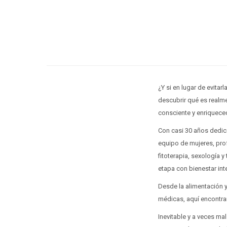
¿Y si en lugar de evitar
descubrir qué es realm
consciente y enriquece
Con casi 30 años dedica
equipo de mujeres, prof
fitoterapia, sexología y
etapa con bienestar inte
Desde la alimentación y
médicas, aquí encontra
Inevitable y a veces m