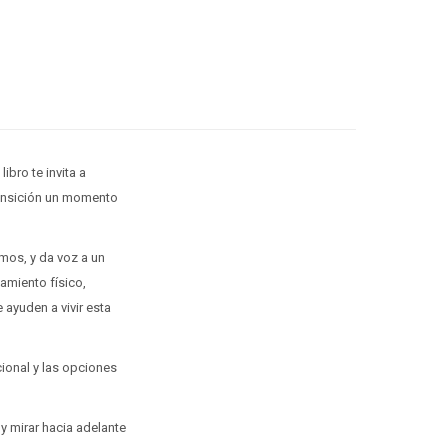
ibro te invita a
ransición un momento
emos, y da voz a un
amiento físico,
 ayuden a vivir esta
cional y las opciones
y mirar hacia adelante