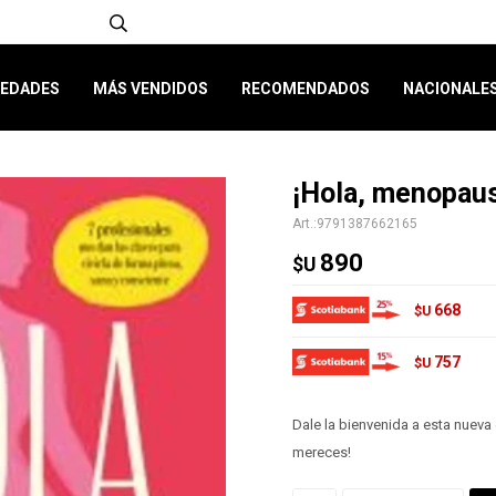
EDADES
MÁS VENDIDOS
RECOMENDADOS
NACIONALE
¡Hola, menopaus
9791387662165
890
$U
668
$U
757
$U
Dale la bienvenida a esta nueva
mereces!