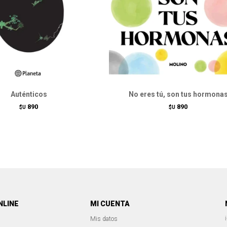
Auténticos
No eres tú, son tus hormona
890
890
$U
$U
NLINE
MI CUENTA
Mis datos