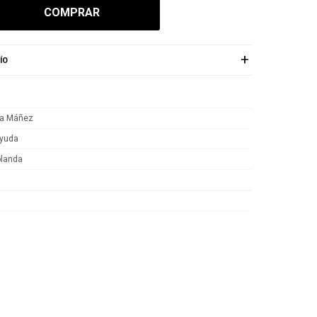
COMPRAR
ÍO
ta Máñez
yuda
blanda