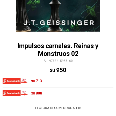
Impulsos carnales. Reinas y
Monstruos 02
9788415955160
950
$U
713
$U
808
$U
LECTURA RECOMENDADA +18