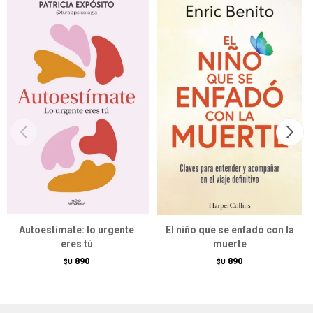
Autoestímate: lo urgente
El niño que se enfadó con la
eres tú
muerte
890
890
$U
$U