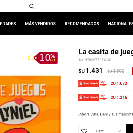
EDADES
MÁS VENDIDOS
RECOMENDADOS
NACIONALE
La casita de jue
9789877364941
1.431
$U
1.590
$U
1.073
$U
1.216
$U
¡Ahora Lyna, Dani y sus mascota
1