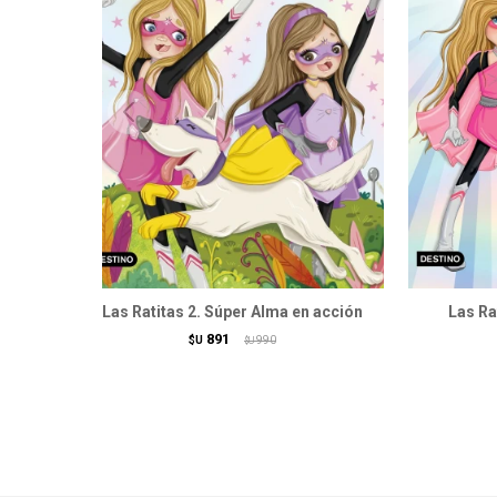
Las Ratitas 2. Súper Alma en acción
Las Rat
891
$U
990
$U