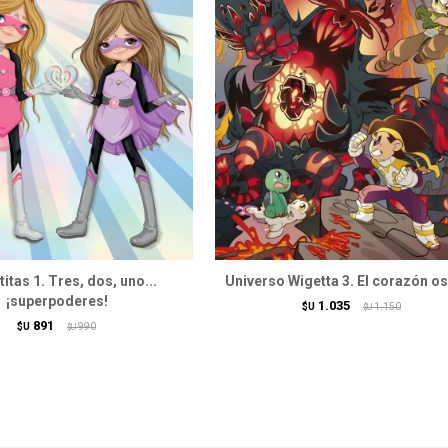
itas 1. Tres, dos, uno...
Universo Wigetta 3. El corazón o
¡superpoderes!
1.035
$U
1.150
$U
891
$U
990
$U