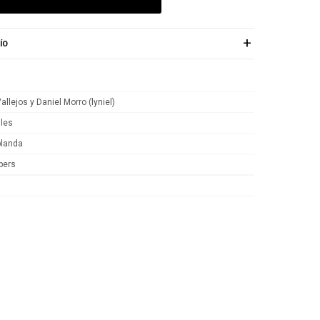
ÍO
allejos y Daniel Morro (lyniel)
iles
blanda
bers