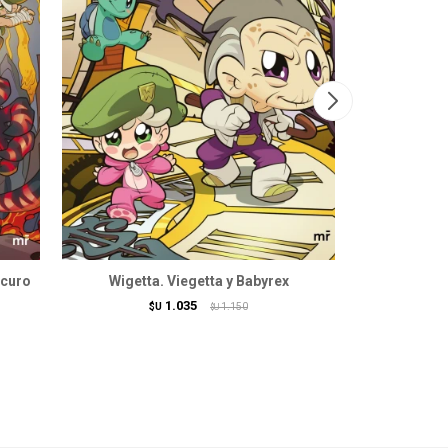
scuro
Wigetta. Viegetta y Babyrex
Universo 
1.035
$U
1.150
$U