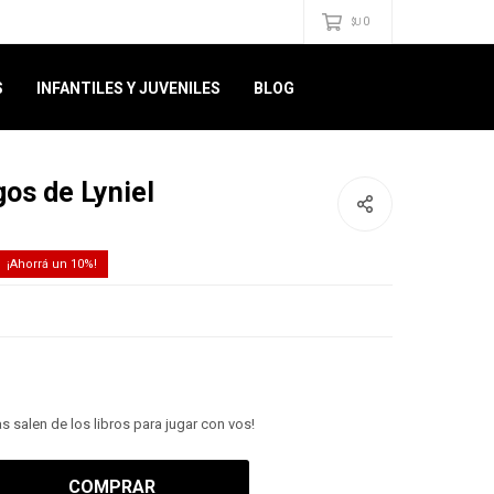
0
$U
S
INFANTILES Y JUVENILES
BLOG
gos de Lyniel
10
s salen de los libros para jugar con vos!
COMPRAR