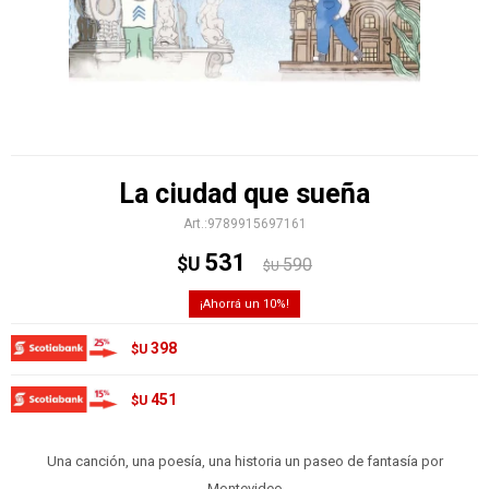
La ciudad que sueña
9789915697161
531
$U
590
$U
10
398
$U
451
$U
Una canción, una poesía, una historia un paseo de fantasía por
Montevideo