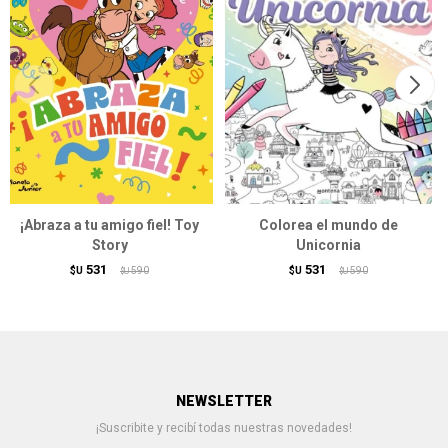
¡Abraza a tu amigo fiel! Toy
Colorea el mundo de
Story
Unicornia
531
531
$U
590
$U
590
$U
$U
NEWSLETTER
¡Suscribite y recibí todas nuestras novedades!