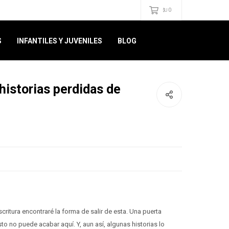
0
$U
S
INFANTILES Y JUVENILES
BLOG
historias perdidas de
scritura encontraré la forma de salir de esta. Una puerta
sto no puede acabar aquí. Y, aun así, algunas historias lo