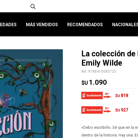
EDADES
MÁS VENDIDOS
RECOMENDADOS
NACIONALE
La colección de 
Emily Wilde
9788410085725
1.090
$U
818
$U
927
$U
«Debo escribirlo. Sé que en la e
dentro de la historia. Hay una. E