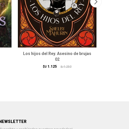
Los hijos del Rey. Asesino de brujas
Silverclo
02
c
1.125
$U
1.250
$U
NEWSLETTER