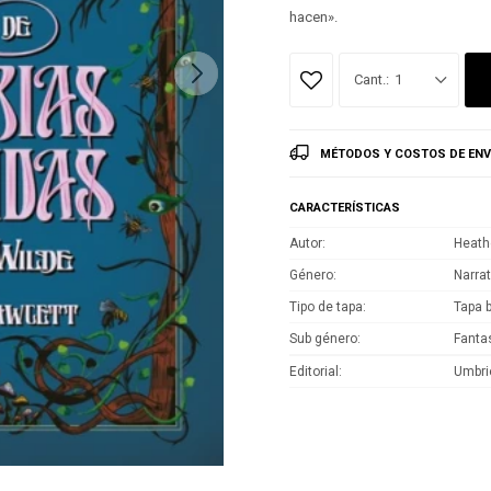
hacen».
1
MÉTODOS Y COSTOS DE ENV
CARACTERÍSTICAS
Autor
Heath
Género
Narrat
Tipo de tapa
Tapa 
Sub género
Fanta
Editorial
Umbri