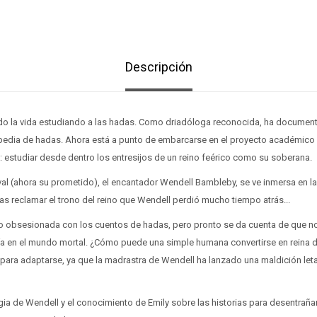
Descripción
do la vida estudiando a las hadas. Como driadóloga reconocida, ha documen
pedia de hadas. Ahora está a punto de embarcarse en el proyecto académico
 estudiar desde dentro los entresijos de un reino feérico como su soberana.
val (ahora su prometido), el encantador Wendell Bambleby, se ve inmersa en la
ras reclamar el trono del reino que Wendell perdió mucho tiempo atrás...
o obsesionada con los cuentos de hadas, pero pronto se da cuenta de que no 
a en el mundo mortal. ¿Cómo puede una simple humana convertirse en reina d
ara adaptarse, ya que la madrastra de Wendell ha lanzado una maldición letal 
ia de Wendell y el conocimiento de Emily sobre las historias para desentrañar