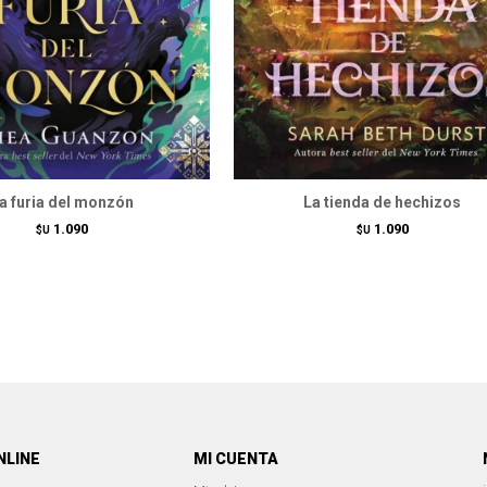
a furia del monzón
La tienda de hechizos
1.090
1.090
$U
$U
NLINE
MI CUENTA