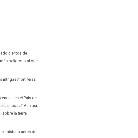
tado cientos de
 más peligroso al que
s intrigas mortíferas
encaja en el País de
e las hadas? Aun así,
sobre la tierra
 el misterio antes de