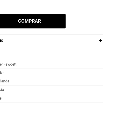
COMPRAR
ÍO
er Fawcett
iva
blanda
sía
el