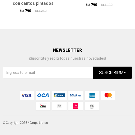
con cantos pintados
790
$U
1.190
$U
790
$U
1.250
$U
NEWSLETTER
¡Suscribite y recibí todas nuestras novedades!
SUSCRIBIRME
© Copyright 2026 / Grupo Libros