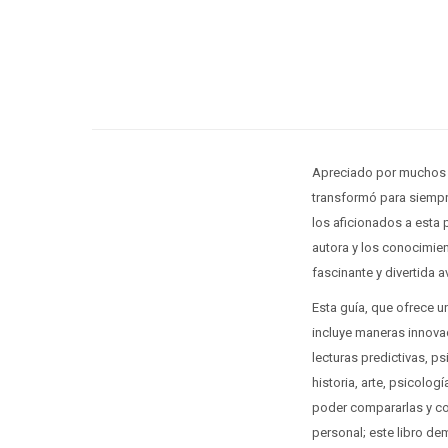
Apreciado por muchos en
transformó para siempre
los aficionados a esta p
autora y los conocimien
fascinante y divertida a
Esta guía, que ofrece 
incluye maneras innovad
lecturas predictivas, p
historia, arte, psicolog
poder compararlas y co
personal; este libro de