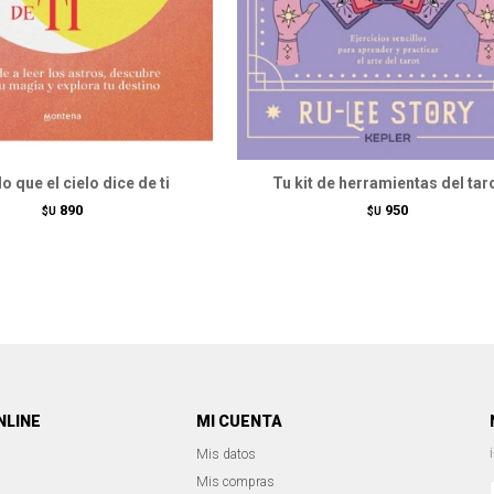
o que el cielo dice de ti
Tu kit de herramientas del tar
890
950
$U
$U
NLINE
MI CUENTA
Mis datos
Mis compras