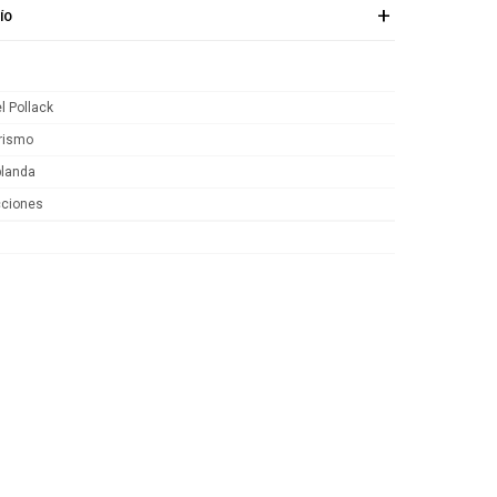
ÍO
l Pollack
rismo
blanda
cciones