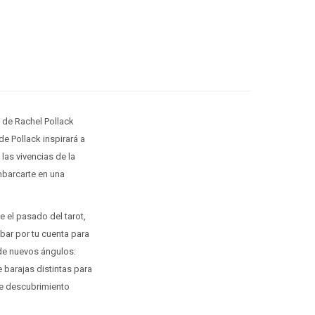
t de Rachel Pollack
de Pollack inspirará a
las vivencias de la
embarcarte en una
 el pasado del tarot,
obar por tu cuenta para
sde nuevos ángulos:
e barajas distintas para
de descubrimiento