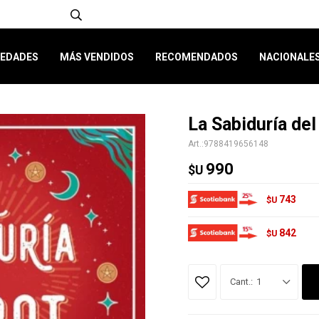
EDADES
MÁS VENDIDOS
RECOMENDADOS
NACIONALE
La Sabiduría de
9788419656148
990
$U
743
$U
842
$U
1