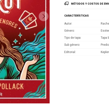
MÉTODOS Y COSTOS DE ENV
CARACTERÍSTICAS
Autor
Rache
Género
Esote
Tipo de tapa
Tapa 
Sub género
Predi
Editorial
Kepler