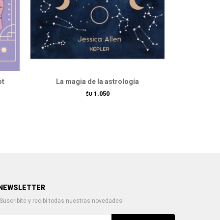
ot
La magia de la astrología
Ans
1.050
$U
NEWSLETTER
¡Suscribite y recibí todas nuestras novedades!