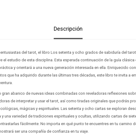
Descripción
tusiastas del tarot, el libro Los setenta y ocho grados de sabiduría del taro
 el estudio de esta disciplina. Esta esperada continuación de la guía clásica 
ráctica y orientará a una nueva generación interesada en ella. Enriquecido con 
tos que ha adquirido durante las últimas tres décadas, este libro te invita a 
ventura.
un gran abanico de nuevas ideas combinadas con reveladoras reflexiones sobre
oras de interpretar y usar el tarot, así como tiradas originales que podrás pr
sicológicas, mágicas y espirituales. Las setenta y ocho cartas se exploran de
ía y una variedad de tradiciones espirituales y ocultas, utilizando cartas de siet
ntrastarlas fácilmente. No importa en qué punto te encuentres en tu camino 
mostrará ser una compañía de confianza en tu viaje.