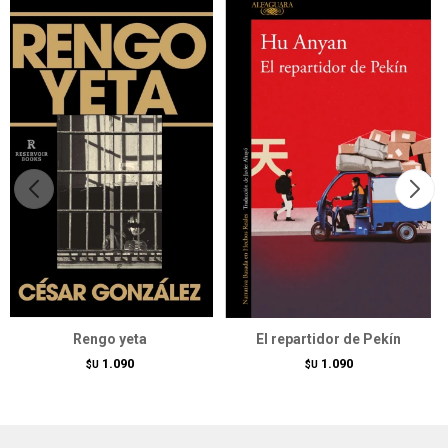
Rengo yeta
El repartidor de Pekín
1.090
1.090
$U
$U