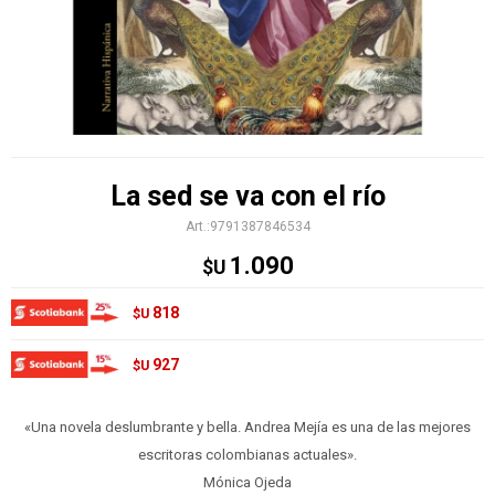
La sed se va con el río
9791387846534
1.090
$U
818
$U
927
$U
«Una novela deslumbrante y bella. Andrea Mejía es una de las mejores
escritoras colombianas actuales».
Mónica Ojeda