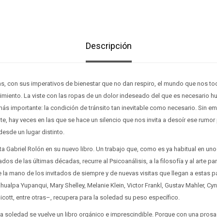
Descripción
, con sus imperativos de bienestar que no dan respiro, el mundo que nos toca
miento. La viste con las ropas de un dolor indeseado del que es necesario hui
s importante: la condición de tránsito tan inevitable como necesario. Sin em
, hay veces en las que se hace un silencio que nos invita a desoír ese rum
esde un lugar distinto.
ta Gabriel Rolón en su nuevo libro. Un trabajo que, como es ya habitual en u
os de las últimas décadas, recurre al Psicoanálisis, a la filosofía y al arte p
 la mano de los invitados de siempre y de nuevas visitas que llegan a estas 
ualpa Yupanqui, Mary Shelley, Melanie Klein, Victor Frankl, Gustav Mahler, Cynt
cott, entre otras–, recupera para la soledad su peso específico.
a soledad se vuelve un libro orgánico e imprescindible. Porque con una prosa 