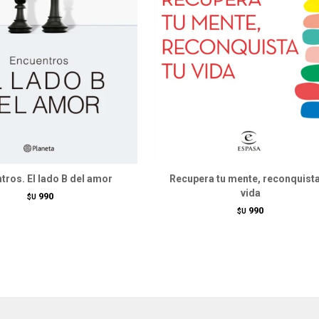
tros. El lado B del amor
Recupera tu mente, reconquista
vida
990
$U
990
$U