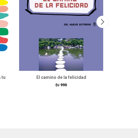
 tu
El camino de la felicidad
Ca
990
$U