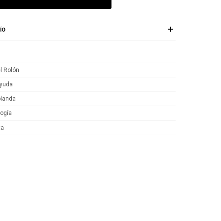
ÍO
l Rolón
yuda
blanda
logía
ta