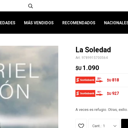
EDADES
MÁS VENDIDOS
RECOMENDADOS
NACIONALE
La Soledad
9789915700564
1.090
$U
818
$U
927
$U
A veces es refugio. Otras, exilio.
1