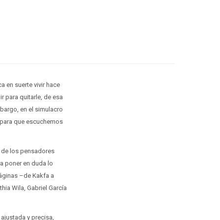
 en suerte vivir hace
r para quitarle, de esa
bargo, en el simulacro
or para que escuchemos
no de los pensadores
ara poner en duda lo
páginas –de Kakfa a
hia Wila, Gabriel García
ajustada y precisa,