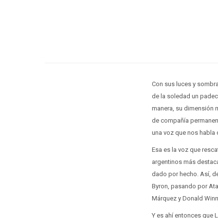
Con sus luces y sombras
de la soledad un padeci
manera, su dimensión má
de compañía permanente
una voz que nos habla d
Esa es la voz que resca
argentinos más destacad
dado por hecho. Así, de
Byron, pasando por Atah
Márquez y Donald Winni
Y es ahí entonces que L