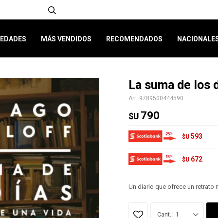
EDADES
MÁS VENDIDOS
RECOMENDADOS
NACIONALE
La suma de los 
9789500444590
790
$U
593
$U
672
$U
Un diario que ofrece un retrato
1