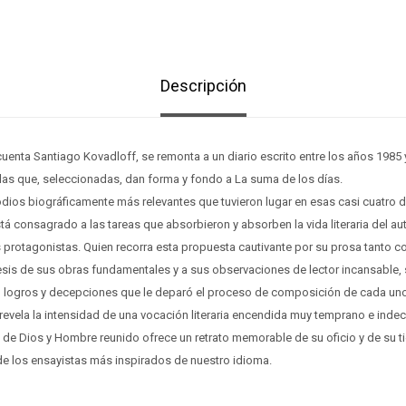
Descripción
, cuenta Santiago Kovadloff, se remonta a un diario escrito entre los años 1985
las que, seleccionadas, dan forma y fondo a La suma de los días.
odios biográficamente más relevantes que tuvieron lugar en esas casi cuatro 
stá consagrado a las tareas que absorbieron y absorben la vida literaria del aut
 protagonistas. Quien recorra esta propuesta cautivante por su prosa tanto 
esis de sus obras fundamentales y a sus observaciones de lector incansable, 
s, logros y decepciones que le deparó el proceso de composición de cada uno
evela la intensidad de una vocación literaria encendida muy temprano e indecl
 de Dios y Hombre reunido ofrece un retrato memorable de su oficio y de su t
e los ensayistas más inspirados de nuestro idioma.