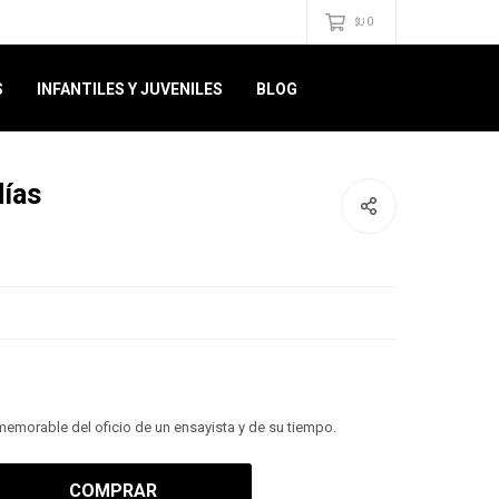
0
$U
S
INFANTILES Y JUVENILES
BLOG
días
 memorable del oficio de un ensayista y de su tiempo.
COMPRAR