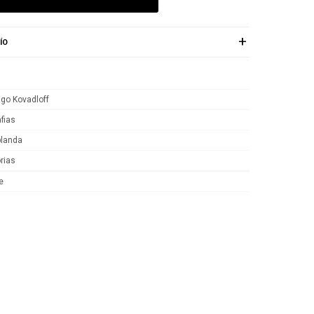
ÍO
ago Kovadloff
fias
blanda
rias
e