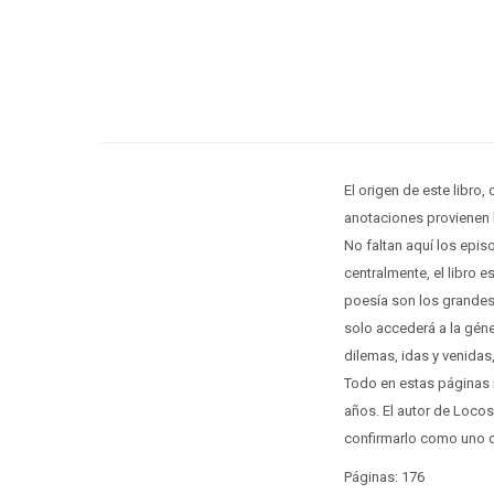
El origen de este libro
anotaciones provienen 
No faltan aquí los epis
centralmente, el libro e
poesía son los grandes
solo accederá a la gén
dilemas, idas y venida
Todo en estas páginas r
años. El autor de Locos
confirmarlo como uno d
Páginas: 176