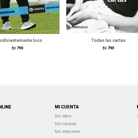
suficientemente loco
Todas las cartas
790
790
$U
$U
NLINE
MI CUENTA
Mis datos
Mis compras
Mis direcciones