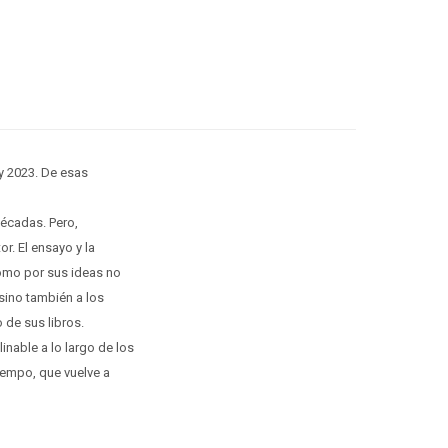
 y 2023. De esas
décadas. Pero,
or. El ensayo y la
como por sus ideas no
sino también a los
 de sus libros.
inable a lo largo de los
iempo, que vuelve a