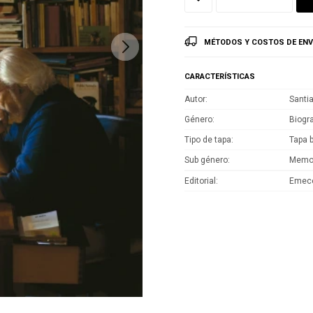
MÉTODOS Y COSTOS DE ENV
CARACTERÍSTICAS
Autor
Santi
Género
Biogra
Tipo de tapa
Tapa 
Sub género
Memo
Editorial
Emec