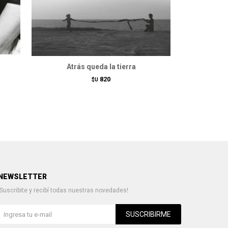
Atrás queda la tierra
820
$U
NEWSLETTER
¡Suscribite y recibí todas nuestras novedades!
SUSCRIBIRME