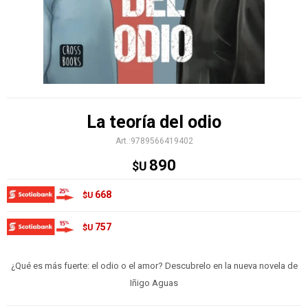
La teoría del odio
9789566419402
890
$U
668
$U
757
$U
¿Qué es más fuerte: el odio o el amor? Descubrelo en la nueva novela de
Iñigo Aguas