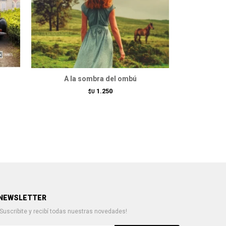
A la sombra del ombú
El día que
Edi
1.250
$U
NEWSLETTER
¡Suscribite y recibí todas nuestras novedades!