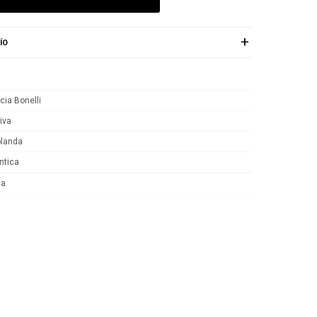
ÍO
cia Bonelli
iva
blanda
tica
ta