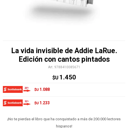
La vida invisible de Addie LaRue.
Edición con cantos pintados
9788410085671
1.450
$U
1.088
$U
1.233
$U
¡No te pierdas el libro que ha conquistado a más de 200.000 lectores
hispanos!