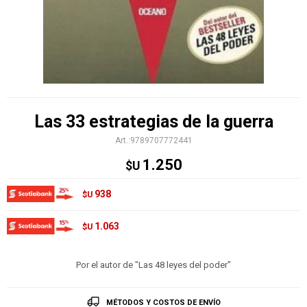
Las 33 estrategias de la guerra
9789707772441
1.250
$U
938
$U
1.063
$U
Por el autor de "Las 48 leyes del poder"
MÉTODOS Y COSTOS DE ENVÍO