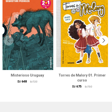
Misterioso Uruguay
Torres de Malory 01. Primer
curso
648
$U
720
$U
675
$U
750
$U