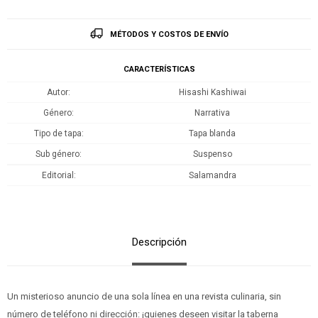
MÉTODOS Y COSTOS DE ENVÍO
CARACTERÍSTICAS
Autor
Hisashi Kashiwai
Género
Narrativa
Tipo de tapa
Tapa blanda
Sub género
Suspenso
Editorial
Salamandra
Descripción
Un misterioso anuncio de una sola línea en una revista culinaria, sin
número de teléfono ni dirección: ¡quienes deseen visitar la taberna