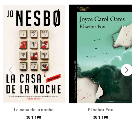
La casa de la noche
El señor Fox
1.190
1.190
$U
$U