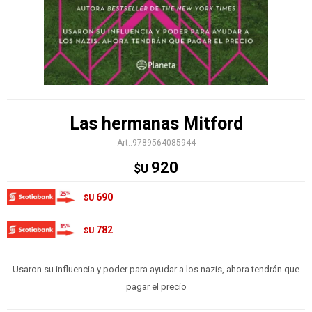
Las hermanas Mitford
9789564085944
920
$U
690
$U
782
$U
Usaron su influencia y poder para ayudar a los nazis, ahora tendrán que
pagar el precio