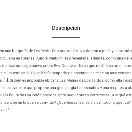
Descripción
ra una biografía de Eva Perón. Dijo que no. Se lo volvieron a pedir y se volvió 
circulaba en librerías, Aurora Venturini se presentaba, además, como una de
 de decirnos algo nuevo sobre Eva. Desde el día en que recibió su premio po
ta su muerte en 2015, se había ocupado de ostentar una relación muy cercana
ual [...]. Si bien es imposible ubicar a Las Marías de Los Toldos, como ella insis
afía, es evidente que propone una genealogía fantasmática y una respuesta al
ue la figura de Eva Perón provoca entre seguidores y detractores. ¿De qué e
 convertirse en lo que se convirtió? ¿Qué fuerza la movía a ser todo lo que fue
lverá?