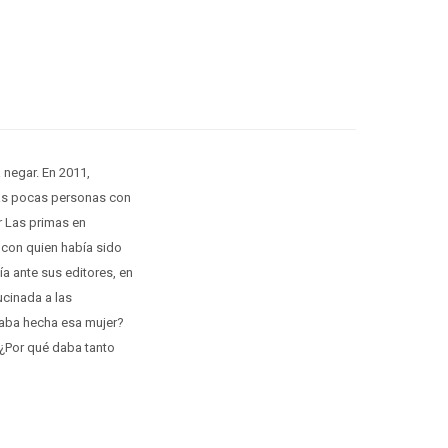
a negar. En 2011,
 las pocas personas con
r Las primas en
 con quien había sido
tía ante sus editores, en
ucinada a las
staba hecha esa mujer?
? ¿Por qué daba tanto