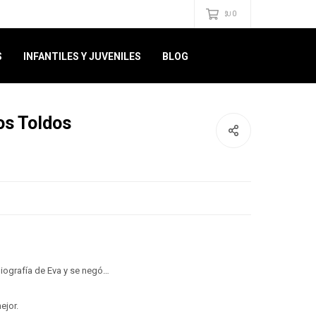
0
$U
S
INFANTILES Y JUVENILES
BLOG
os Toldos
biografía de Eva y se negó…
ejor.