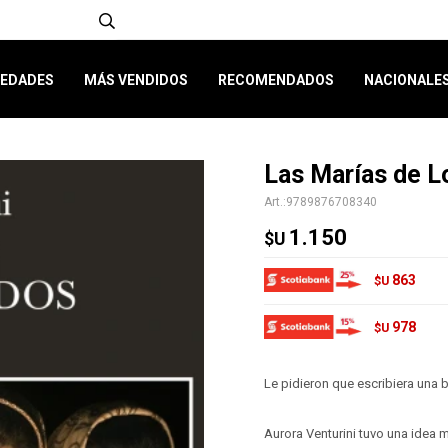
EDADES
MÁS VENDIDOS
RECOMENDADOS
NACIONALE
Las Marías de L
9789876708340
1.150
$U
863
$U
978
$U
Le pidieron que escribiera una 
Aurora Venturini tuvo una idea m