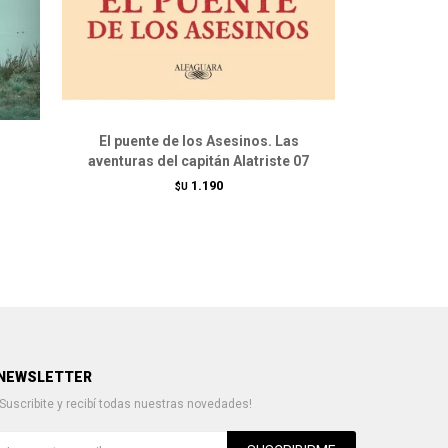
El puente de los Asesinos. Las
El caballe
aventuras del capitán Alatriste 07
aventuras 
1.190
$U
NEWSLETTER
¡Suscribite y recibí todas nuestras novedades!