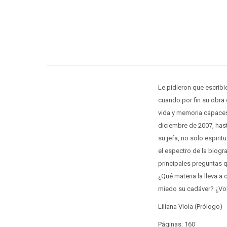
Le pidieron que escribie
cuando por fin su obra 
vida y memoria capaces
diciembre de 2007, has
su jefa, no solo espirit
el espectro de la biogr
principales preguntas q
¿Qué materia la lleva a
miedo su cadáver? ¿Vo
Liliana Viola (Prólogo)
Páginas: 160