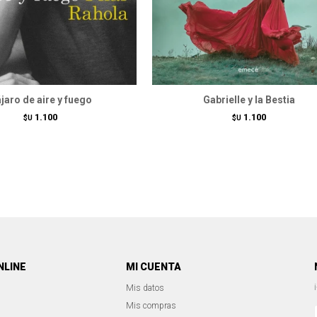
jaro de aire y fuego
Gabrielle y la Bestia
1.100
1.100
$U
$U
NLINE
MI CUENTA
Mis datos
Mis compras