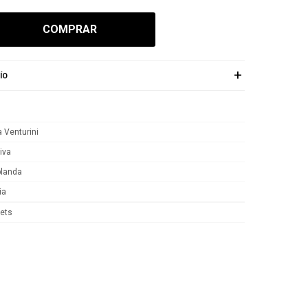
COMPRAR
ÍO
 Venturini
iva
blanda
ia
ets