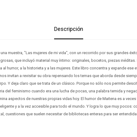
Descripción
na muestra, "Las mujeres de mi vida", con un recorrido por sus grandes éxit
grosas, que incluyó material muy íntimo: originales, bocetos, piezas inéditas.
a al humor, a la historieta y a las mujeres. Este libro concentra y expande es
 nos invitan a revisitar su obra repensando los temas que aborda desde siempr
uerpo. Y deja claro que se trata de un clásico. Porque no sólo nos permite desci
oria del feminismo cuando era una lucha de pocas, una palabra temida y nega
lumina aspectos de nuestras propias vidas hoy. El humor de Maitena es a veces 
teligente y a la vez accesible para todo el mundo. Y logra lo que muy pocos:
otal, cuestiones que suelen necesitar de bibliotecas enteras para ser entendida