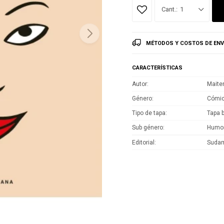
1
MÉTODOS Y COSTOS DE ENV
CARACTERÍSTICAS
Autor
Maite
Género
Cómic
Tipo de tapa
Tapa 
Sub género
Humo
Editorial
Sudam