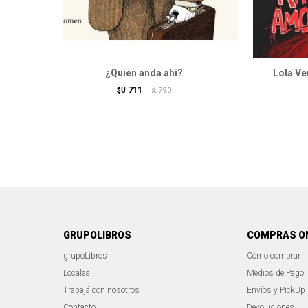
¿Quién anda ahí?
Lola Ve
711
$U
790
$U
GRUPOLIBROS
COMPRAS O
grupoLibros
Cómo comprar
Locales
Medios de Pago
Trabajá con nosotros
Envíos y PickUp
Contacto
Devoluciones