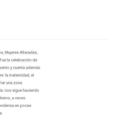
os, Mujeres Alteradas,
 Fue la celebración de
e evento y cuenta además
e: la maternidad, el
frar una zona
da: nos sigue haciendo
tierno, a veces
 condensa en pocas
s.