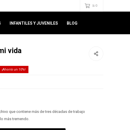
0
$U
S
INFANTILES Y JUVENILES
BLOG
mi vida
10
hivo que contiene más de tres décadas de trabajo
 lo más tremendo.