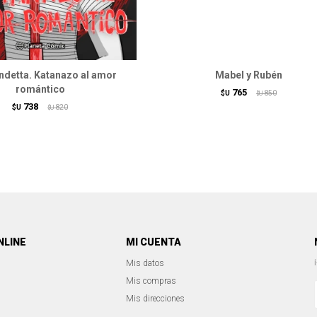
ndetta. Katanazo al amor
Mabel y Rubén
romántico
765
$U
850
$U
738
$U
820
$U
NLINE
MI CUENTA
Mis datos
Mis compras
Mis direcciones