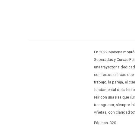
En 2022 Maitena montó u
Superadas y Curvas Peli
una trayectoria dedicad
con textos críticos que
trabajo, la pareja, el c
fundamental de la hist
reír con una risa que i
transgresor, siempre in
viñetas, con claridad t
Páginas: 320