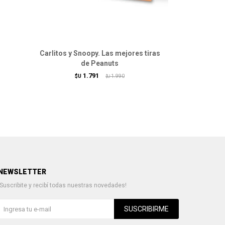
Carlitos y Snoopy. Las mejores tiras
Todo Mafa
de Peanuts
1.791
$U
1.990
$U
NEWSLETTER
¡Suscribite y recibí todas nuestras novedades!
SUSCRIBIRME