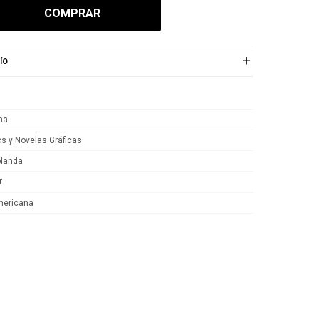
COMPRAR
ÍO
na
s y Novelas Gráficas
blanda
r
ericana