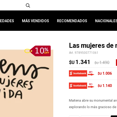
EDADES
MÁS VENDIDOS
RECOMENDADOS
NACIONALE
Las mujeres de 
9789500771061
1.341
$U
1.490
$U
1.006
$U
1.140
$U
Maitena abre su monumental arc
explorando lo más gracioso de