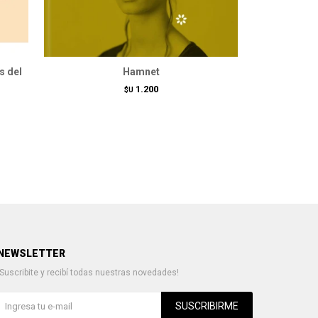
s del
Hamnet
La peníns
1.200
$U
NEWSLETTER
¡Suscribite y recibí todas nuestras novedades!
SUSCRIBIRME