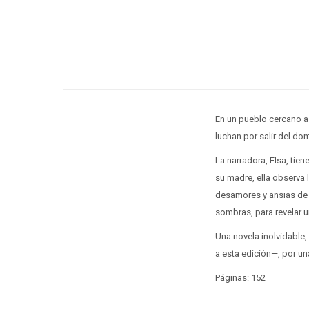
En un pueblo cercano a
luchan por salir del do
La narradora, Elsa, tie
su madre, ella observa 
desamores y ansias de f
sombras, para revelar u
Una novela inolvidable,
a esta edición—, por una
Páginas: 152