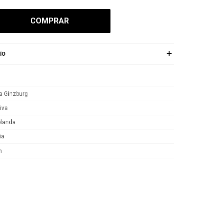
COMPRAR
ÍO
ia Ginzburg
iva
blanda
ia
n