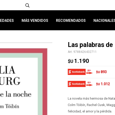
EDADES
MÁS VENDIDOS
RECOMENDADOS
NACIONALE
Las palabras de
9788426432711
1.190
$U
893
$U
1.012
$U
La novela más hermosa de Natali
Colm Tóibín, Rachel Cusk, Maggi
felicidad, el amor y la pérdida.