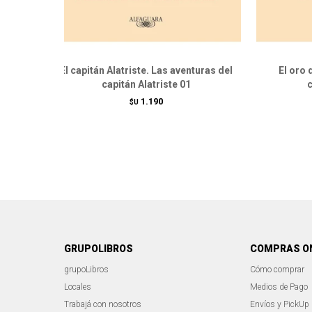
El capitán Alatriste. Las aventuras del
El oro 
capitán Alatriste 01
c
1.190
$U
GRUPOLIBROS
COMPRAS O
grupoLibros
Cómo comprar
Locales
Medios de Pago
Trabajá con nosotros
Envíos y PickUp