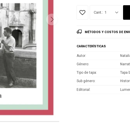
1
MÉTODOS Y COSTOS DE ENV
CARACTERÍSTICAS
Autor
Natal
Género
Narrat
Tipo de tapa
Tapa 
Sub género
Histor
Editorial
Lume