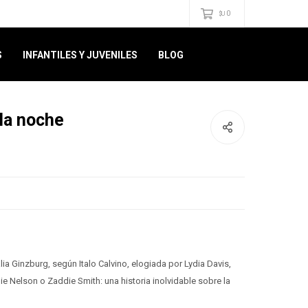
0
$U
S
INFANTILES Y JUVENILES
BLOG
 la noche
a Ginzburg, según Italo Calvino, elogiada por Lydia Davis,
e Nelson o Zaddie Smith: una historia inolvidable sobre la