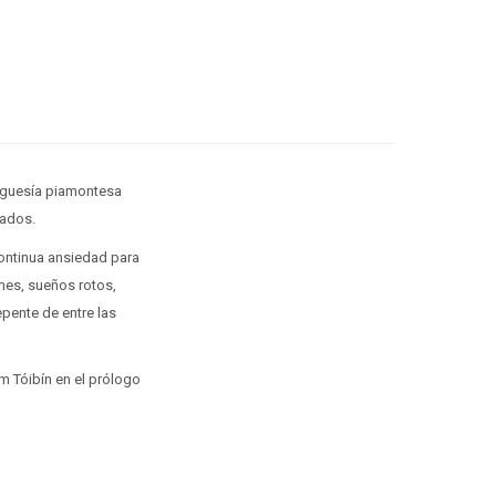
urguesía piamontesa
nados.
 continua ansiedad para
smes, sueños rotos,
epente de entre las
m Tóibín en el prólogo