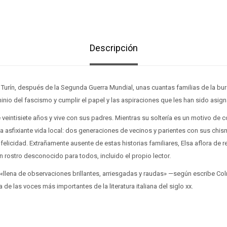
Descripción
 Turín, después de la Segunda Guerra Mundial, unas cuantas familias de la b
minio del fascismo y cumplir el papel y las aspiraciones que les han sido asig
ne veintisiete años y vive con sus padres. Mientras su soltería es un motivo de
la asfixiante vida local: dos generaciones de vecinos y parientes con sus chi
elicidad. Extrañamente ausente de estas historias familiares, Elsa aflora de r
n rostro desconocido para todos, incluido el propio lector.
 «llena de observaciones brillantes, arriesgadas y raudas» —según escribe Col
 de las voces más importantes de la literatura italiana del siglo xx.