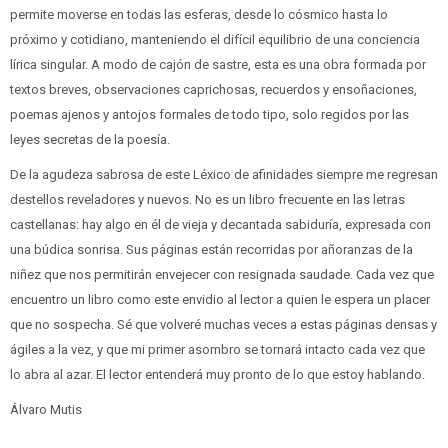
permite moverse en todas las esferas, desde lo cósmico hasta lo
próximo y cotidiano, manteniendo el difícil equilibrio de una conciencia
lírica singular. A modo de cajón de sastre, esta es una obra formada por
textos breves, observaciones caprichosas, recuerdos y ensoñaciones,
poemas ajenos y antojos formales de todo tipo, solo regidos por las
leyes secretas de la poesía.
De la agudeza sabrosa de este Léxico de afinidades siempre me regresan
destellos reveladores y nuevos. No es un libro frecuente en las letras
castellanas: hay algo en él de vieja y decantada sabiduría, expresada con
una búdica sonrisa. Sus páginas están recorridas por añoranzas de la
niñez que nos permitirán envejecer con resignada saudade. Cada vez que
encuentro un libro como este envidio al lector a quien le espera un placer
que no sospecha. Sé que volveré muchas veces a estas páginas densas y
ágiles a la vez, y que mi primer asombro se tornará intacto cada vez que
lo abra al azar. El lector entenderá muy pronto de lo que estoy hablando.
Álvaro Mutis