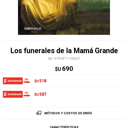
Los funerales de la Mamá Grande
9789871138067
690
$U
518
$U
587
$U
MÉTODOS Y COSTOS DE ENVÍO
CARACTERÍSTICAS