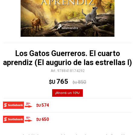
Los Gatos Guerreros. El cuarto
aprendiz (El augurio de las estrellas I)
9788418174292
765
$U
850
$U
10
574
$U
650
$U