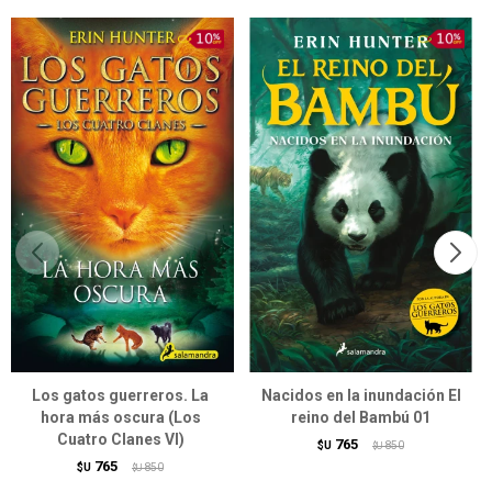
Los gatos guerreros. La
Nacidos en la inundación El
hora más oscura (Los
reino del Bambú 01
Cuatro Clanes VI)
765
$U
850
$U
765
$U
850
$U