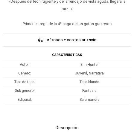
«Después del león rugiente y del arrendajo de vista aguda, llegará la
paz...»
Primer entrega de la 4ª saga de los gatos guerreros
MÉTODOS Y COSTOS DE ENVÍO
CARACTERÍSTICAS
Autor
Erin Hunter
Género
Juvenil, Narrativa
Tipo de tapa
Tapa blanda
Sub género
Fantasía
Editorial
Salamandra
Descripción