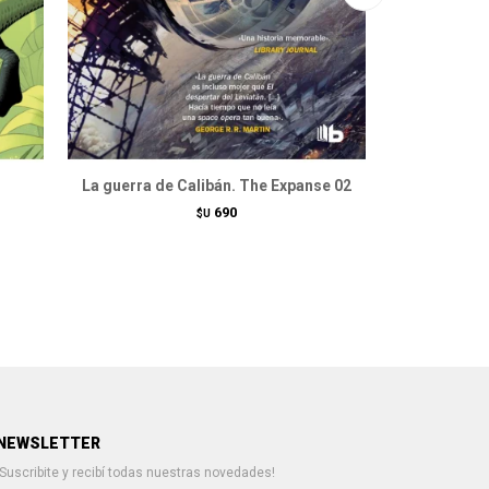
La guerra de Calibán. The Expanse 02
El pl
690
$U
NEWSLETTER
¡Suscribite y recibí todas nuestras novedades!