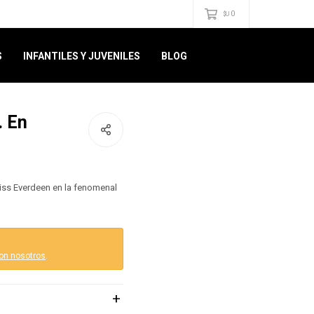
0
$U
S
INFANTILES Y JUVENILES
BLOG
. En
tniss Everdeen en la fenomenal
on nosotros
.