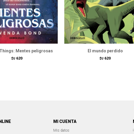
Things: Mentes peligrosas
El mundo perdido
620
620
$U
$U
NLINE
MI CUENTA
Mis datos