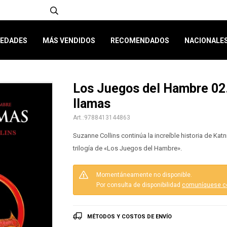
EDADES
MÁS VENDIDOS
RECOMENDADOS
NACIONALE
Los Juegos del Hambre 02
llamas
9788413144863
Suzanne Collins continúa la increíble historia de Ka
trilogía de «Los Juegos del Hambre».
Momentáneamente no disponible.
Por consulta de disponibilidad
comuníquese c
MÉTODOS Y COSTOS DE ENVÍO