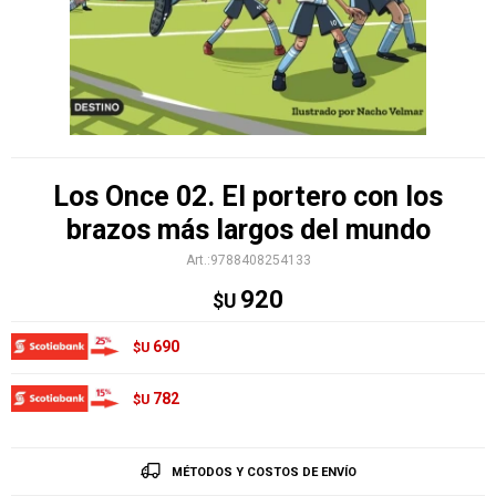
Los Once 02. El portero con los
brazos más largos del mundo
9788408254133
920
$U
690
$U
782
$U
MÉTODOS Y COSTOS DE ENVÍO