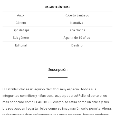
CARACTERÍSTICAS
Autor
Roberto Santiago
Género
Narrativa
Tipo de tapa
Tapa blanda
Sub género
A partir de 10 años
Editorial
Destino
Descripción
El Estrella Polar es un equipo de fútbol muy especial: todos sus
integrantes son niños y niñas con… ¡superpoderes! Pello, el portero, es
más conocido como ELASTIC. Su cuerpo se estira como un chicle y sus
brazos pueden llegar tan lejos como su imaginación se lo permita. Ahora,
todos juntos deben enfrentarse a una grave amenaza: los trepanadores.