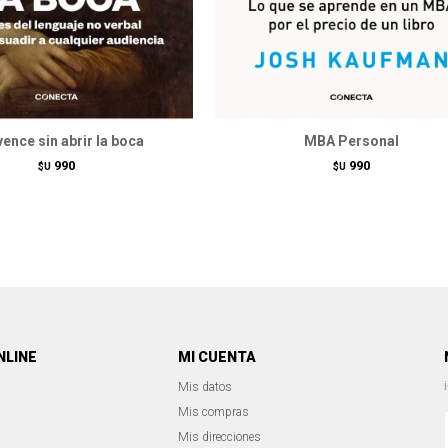
ence sin abrir la boca
MBA Personal
990
990
$U
$U
NLINE
MI CUENTA
Mis datos
Mis compras
Mis direcciones