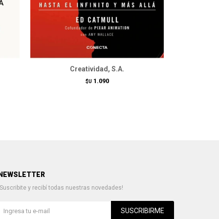
Creatividad, S.A.
La regla
1.090
$U
NEWSLETTER
¡Suscribite y recibí todas nuestras novedades!
SUSCRIBIRME