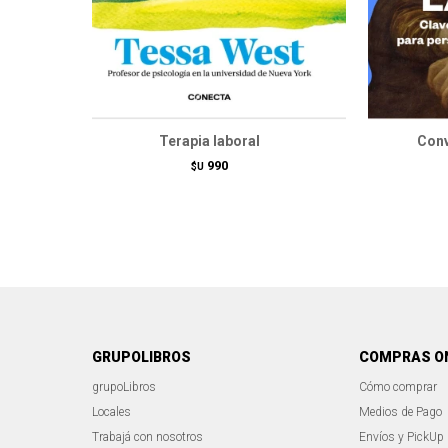
Terapia laboral
Conv
990
$U
GRUPOLIBROS
COMPRAS O
grupoLibros
Cómo comprar
Locales
Medios de Pago
Trabajá con nosotros
Envíos y PickUp