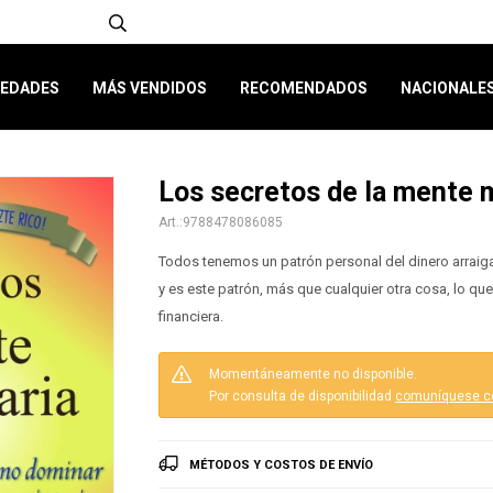
EDADES
MÁS VENDIDOS
RECOMENDADOS
NACIONALE
Los secretos de la mente m
9788478086085
Todos tenemos un patrón personal del dinero arraig
y es este patrón, más que cualquier otra cosa, lo qu
financiera.
Momentáneamente no disponible.
Por consulta de disponibilidad
comuníquese c
MÉTODOS Y COSTOS DE ENVÍO