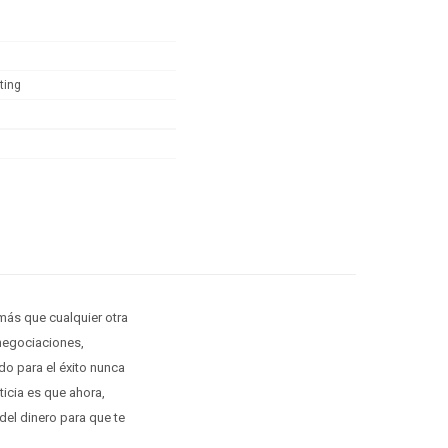
ting
más que cualquier otra
 negociaciones,
do para el éxito nunca
ticia es que ahora,
del dinero para que te