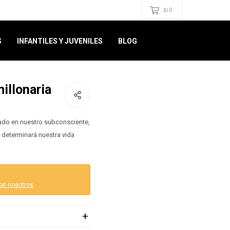
0
$U
S
INFANTILES Y JUVENILES
BLOG
illonaria
ado en nuestro subconsciente,
e determinará nuestra vida
on nosotros
.