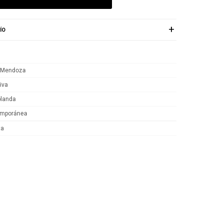
ÍO
 Mendoza
iva
blanda
emporánea
ta