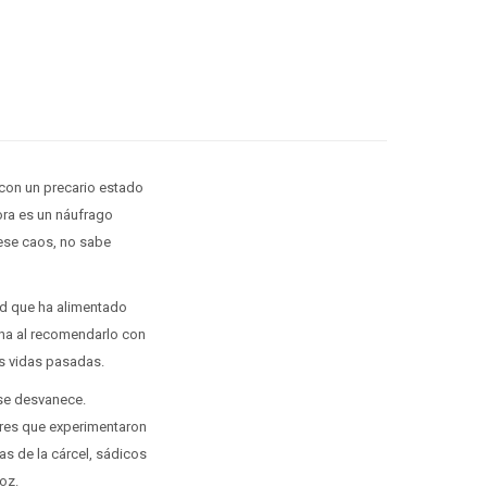
 con un precario estado
ora es un náufrago
 ese caos, no sabe
ad que ha alimentado
cha al recomendarlo con
us vidas pasadas.
 se desvanece.
ares que experimentaron
jas de la cárcel, sádicos
oz.