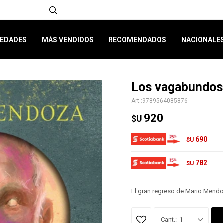
EDADES
MÁS VENDIDOS
RECOMENDADOS
NACIONALE
Los vagabundos
9789564085876
920
$U
690
$U
782
$U
El gran regreso de Mario Mendo
1