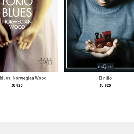
 blues. Norwegian Wood
El niño
920
920
$U
$U