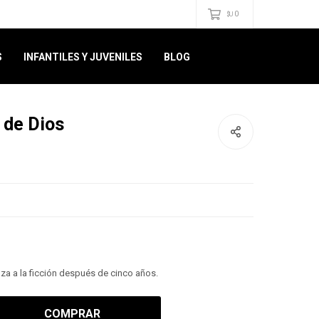
0
$U
S
INFANTILES Y JUVENILES
BLOG
 de Dios
za a la ficción después de cinco años.
COMPRAR