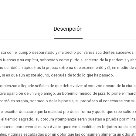
Descripción
ista con el cuerpo desbaratado y maltrecho por varios accidentes sucesivos,
 fuerzas y su espíritu, sobrevivió como pudo al encierro de la pandemia y ah
no cambió un ápice tras la prueba extrema que experimentó y él, en medio de
 si es que aún existe alguno, después de todo lo que ha pasado.
omienzan a llegarle señales de que debe volver al corazón oscuro de la ciud
tiva aparición de un viejo amigo, un bohemio músico de jazz, lo pone en mar
ecordó en terapia, por medio de la hipnosis, su propósito al conectarse con s
el escritor descubre que la realidad pierde su forma y que lo que cree sólido
, el tiempo sagrado, su cordura y templanza serán puestas a prueba por milit
 esperan con fervor al nuevo Avatar, guerreros espirituales forjados tras las re
les, víctimas escaldadas por un dolor que las consume y alimenta un odio atr