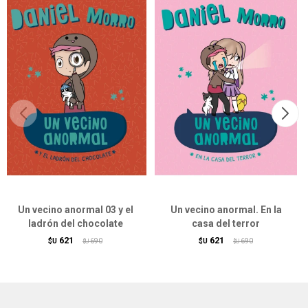
Un vecino anormal 03 y el
Un vecino anormal. En la
ladrón del chocolate
casa del terror
621
621
$U
690
$U
690
$U
$U