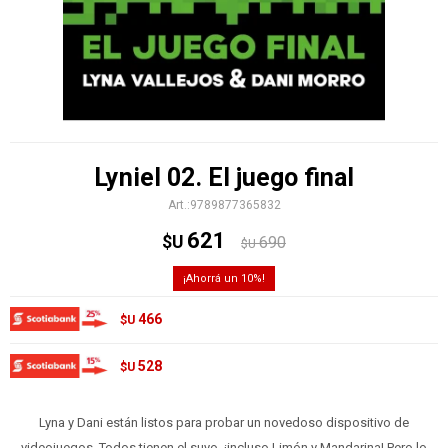
Lyniel 02. El juego final
9789877365832
621
$U
690
$U
10
466
$U
528
$U
Lyna y Dani están listos para probar un novedoso dispositivo de
videojuegos. Todos tienen el suyo, ¡incluso Limón y Mandarina! Pero lo