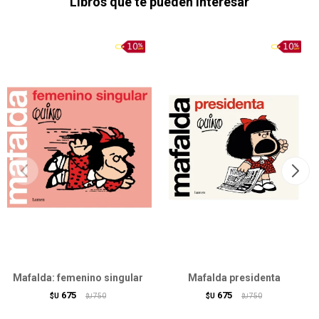
Libros que te pueden interesar
Mafalda: femenino singular
Mafalda presidenta
675
675
$U
750
$U
750
$U
$U