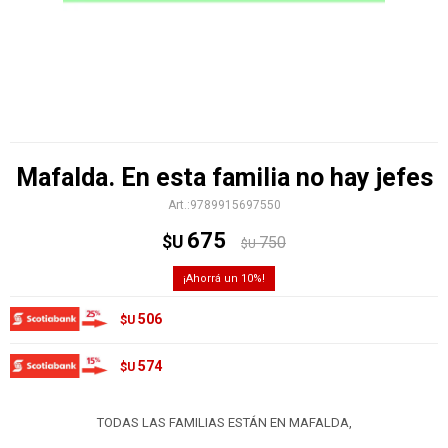
Mafalda. En esta familia no hay jefes
9789915697550
675
$U
750
$U
10
506
$U
574
$U
TODAS LAS FAMILIAS ESTÁN EN MAFALDA,