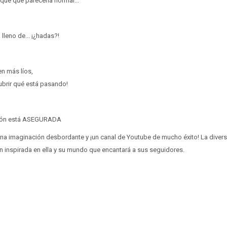
que que parecería normal...
lleno de... ¡¿hadas?!
n más líos,
ubrir qué está pasando!
sión está ASEGURADA
una imaginación desbordante y ¡un canal de Youtube de mucho éxito! La divers
ión inspirada en ella y su mundo que encantará a sus seguidores.