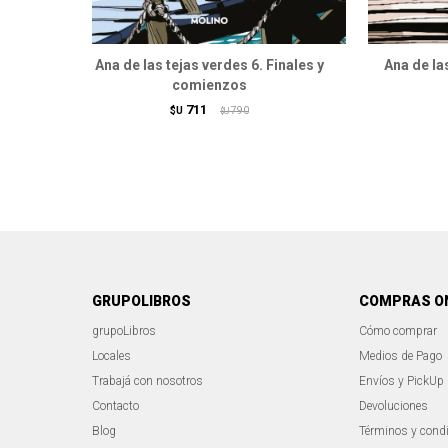
Ana de las tejas verdes 6. Finales y
Ana de las
comienzos
711
$U
790
$U
GRUPOLIBROS
COMPRAS O
grupoLibros
Cómo comprar
Locales
Medios de Pago
Trabajá con nosotros
Envíos y PickUp
Contacto
Devoluciones
Blog
Términos y cond