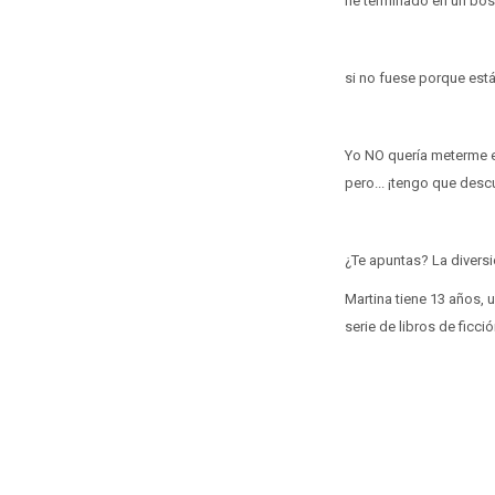
he terminado en un bos
si no fuese porque está 
Yo NO quería meterme e
pero... ¡tengo que desc
¿Te apuntas? La diver
Martina tiene 13 años, 
serie de libros de ficc