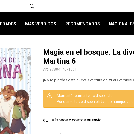
EDADES
MÁS VENDIDOS
RECOMENDADOS
NACIONALE
Magia en el bosque. La div
Martina 6
9788417671501
¡No te pierdas esta nueva aventura de #LaDiversionD
Momentáneamente no disponible.
Por consulta de disponibilidad
comuníquese c
MÉTODOS Y COSTOS DE ENVÍO