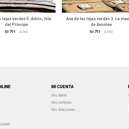
 tejas verdes 5. Adiós, Isla
Ana de las tejas verdes 3. La mae
del Príncipe
de Avonlea
711
711
$U
790
$U
790
$U
$U
NLINE
MI CUENTA
Mis datos
Mis compras
Mis direcciones
iciones