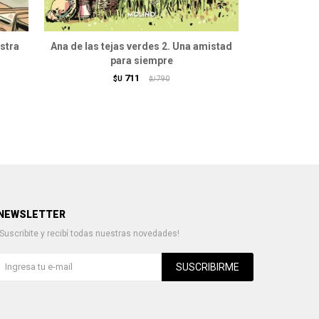
stra
Ana de las tejas verdes 2. Una amistad
Ana de las 
para siempre
711
$U
790
$U
NEWSLETTER
¡Suscribite y recibí todas nuestras novedades!
SUSCRIBIRME