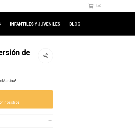
0
$U
S
INFANTILES Y JUVENILES
BLOG
ersión de
eMartina!
on nosotros
.