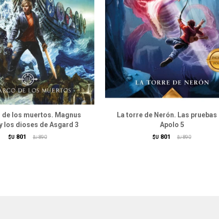
o de los muertos. Magnus
La torre de Nerón. Las pruebas
y los dioses de Asgard 3
Apolo 5
801
801
$U
890
$U
890
$U
$U