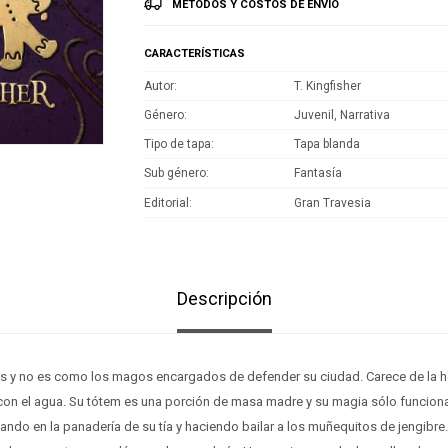
MÉTODOS Y COSTOS DE ENVÍO
CARACTERÍSTICAS
Autor
T. Kingfisher
Género
Juvenil, Narrativa
Tipo de tapa
Tapa blanda
Sub género
Fantasía
Editorial
Gran Travesia
Descripción
s y no es como los magos encargados de defender su ciudad. Carece de la ha
con el agua. Su tótem es una porción de masa madre y su magia sólo funciona
ndo en la panadería de su tía y haciendo bailar a los muñequitos de jengibre.P