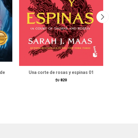
 de
Una corte de rosas y espinas 01
Una cor
820
$U