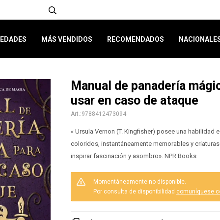
EDADES
MÁS VENDIDOS
RECOMENDADOS
NACIONALE
Manual de panadería mágic
usar en caso de ataque
9788412473094
« Ursula Vernon (T. Kingfisher) posee una habilidad 
coloridos, instantáneamente memorables y criatura
inspirar fascinación y asombro». NPR Books
Momentáneamente no disponible.
Por consulta de disponibilidad
comuníquese c