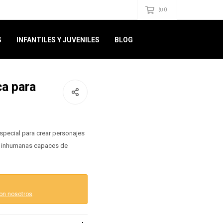
0
$U
S
INFANTILES Y JUVENILES
BLOG
a para
especial para crear personajes
s inhumanas capaces de
on nosotros
.