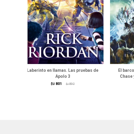
Laberinto en llamas. Las pruebas de
El barc
Apolo 3
Chase 
801
$U
890
$U