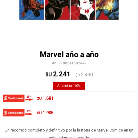
Marvel año a año
9780241582442
2.241
$U
2.490
$U
10
1.681
$U
1.905
$U
Un recorrido completo y definitivo por la historia de Marvel Comics en un
solo volumen ilustrado