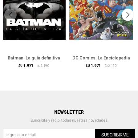
Batman. La guía definitiva
DC Comics. La Enciclopedia
1.971
1.971
$U
2.190
$U
2.190
$U
$U
NEWSLETTER
¡Suscribite y recibí todas nuestras novedades!
SUSCRIBIRME