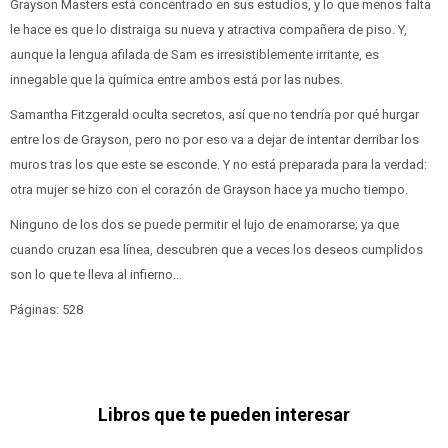
Grayson Masters está concentrado en sus estudios, y lo que menos falta
le hace es que lo distraiga su nueva y atractiva compañera de piso. Y,
aunque la lengua afilada de Sam es irresistiblemente irritante, es
innegable que la química entre ambos está por las nubes.
Samantha Fitzgerald oculta secretos, así que no tendría por qué hurgar
entre los de Grayson, pero no por eso va a dejar de intentar derribar los
muros tras los que este se esconde. Y no está preparada para la verdad:
otra mujer se hizo con el corazón de Grayson hace ya mucho tiempo.
Ninguno de los dos se puede permitir el lujo de enamorarse; ya que
cuando cruzan esa línea, descubren que a veces los deseos cumplidos
son lo que te lleva al infierno...
Páginas: 528
Libros que te pueden interesar