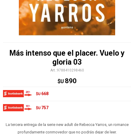
Más intenso que el placer. Vuelo y
gloria 03
9788410298460
890
$U
668
$U
757
$U
La tercera entrega de la serie new adult de Rebecca Yarros, un romance
profundamente conmovedor que no podrás dejar de leer.