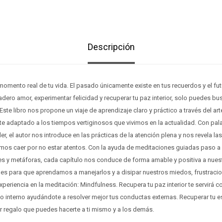
Descripción
 momento real de tu vida. El pasado únicamente existe en tus recuerdos y el fu
dadero amor, experimentar felicidad y recuperar tu paz interior, solo puedes bus
 Este libro nos propone un viaje de aprendizaje claro y práctico a través del art
 adaptado a los tiempos vertiginosos que vivimos en la actualidad. Con pala
der, el autor nos introduce en las prácticas de la atención plena y nos revela 
emos caer por no estar atentos. Con la ayuda de meditaciones guiadas paso a 
nes y metáforas, cada capítulo nos conduce de forma amable y positiva a nue
s para que aprendamos a manejarlos y a disipar nuestros miedos, frustraci
experiencia en la meditación: Mindfulness. Recupera tu paz interior te servirá 
o interno ayudándote a resolver mejor tus conductas externas. Recuperar tu e
r regalo que puedes hacerte a ti mismo y a los demás.