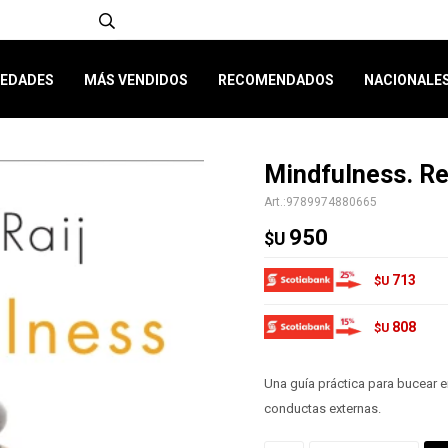
EDADES
MÁS VENDIDOS
RECOMENDADOS
NACIONALE
Mindfulness. Re
9789974880665
950
$U
713
$U
808
$U
Una guía práctica para bucear e
conductas externas.