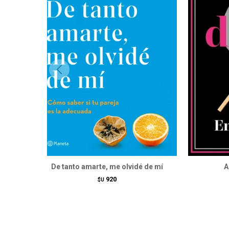
De tanto amarte, me olvidé de mí
A
920
$U