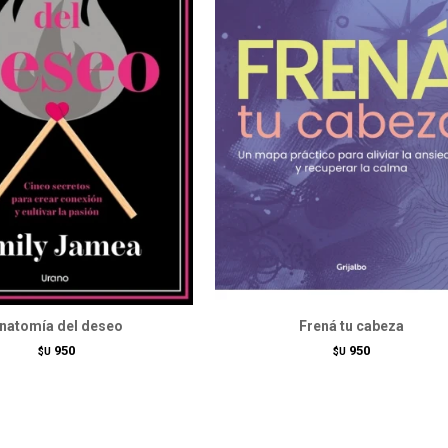
natomía del deseo
Frená tu cabeza
950
950
$U
$U