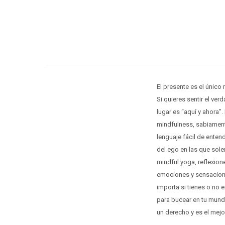
El presente es el único
Si quieres sentir el ver
lugar es “aquí y ahora”.
mindfulness, sabiamente
lenguaje fácil de enten
del ego en las que sol
mindful yoga, reflexio
emociones y sensacione
importa si tienes o no 
para bucear en tu mund
un derecho y es el mejo