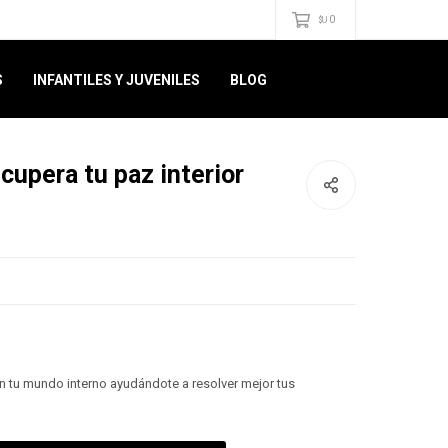
0
$U
S
INFANTILES Y JUVENILES
BLOG
cupera tu paz interior
n tu mundo interno ayudándote a resolver mejor tus