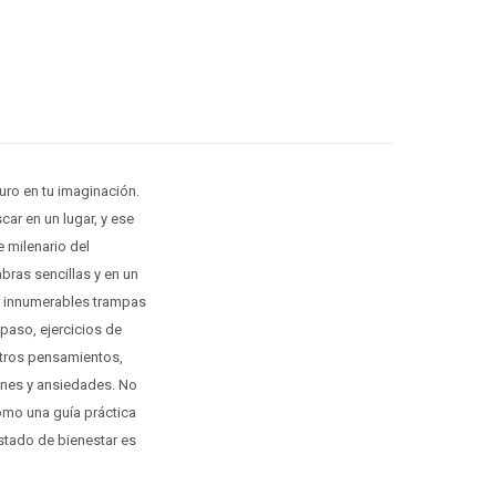
turo en tu imaginación.
car en un lugar, y ese
e milenario del
bras sencillas y en un
las innumerables trampas
paso, ejercicios de
stros pensamientos,
ones y ansiedades. No
como una guía práctica
stado de bienestar es