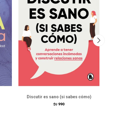
Discutir es sano (si sabes cómo)
FOMO: no t
990
$U