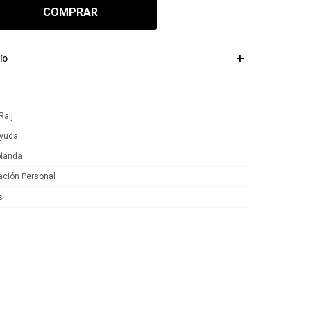
COMPRAR
ÍO
Raij
yuda
blanda
ación Personal
s